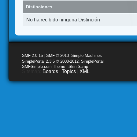
Distinciones
No ha recibido ninguna Distinción
SMF 2.0.15
|
SMF © 2013
,
Simple Machines
SimplePortal 2.3.5 © 2008-2012, SimplePortal
SMFSimple.com Theme | Skin Samp
Sitemap:
Boards
|
Topics
|
XML