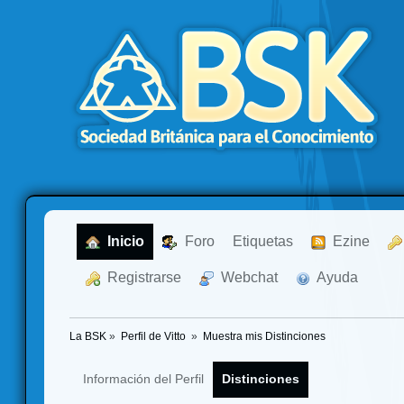
  Inicio
  Foro
Etiquetas
  Ezine
  Registrarse
  Webchat
  Ayuda
La BSK
»
Perfil de Vitto 
»
Muestra mis Distinciones
Información del Perfil
Distinciones