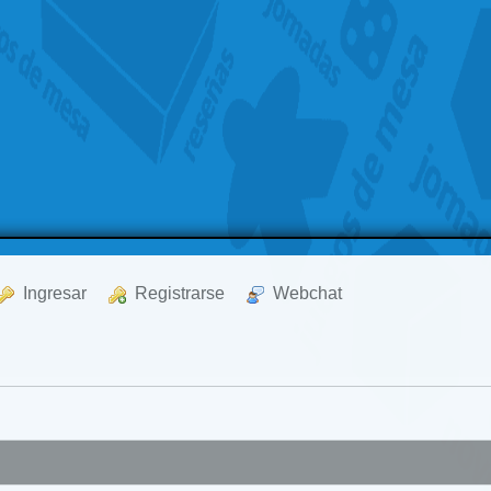
  Ingresar
  Registrarse
  Webchat