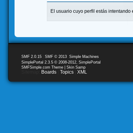
El usuario cuyo perfil estás intentando e
SMF 2.0.15
|
SMF © 2013
,
Simple Machines
SimplePortal 2.3.5 © 2008-2012, SimplePortal
SMFSimple.com Theme | Skin Samp
Sitemap:
Boards
|
Topics
|
XML