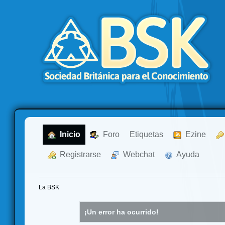
  Inicio
  Foro
Etiquetas
  Ezine
  Registrarse
  Webchat
  Ayuda
La BSK
¡Un error ha ocurrido!