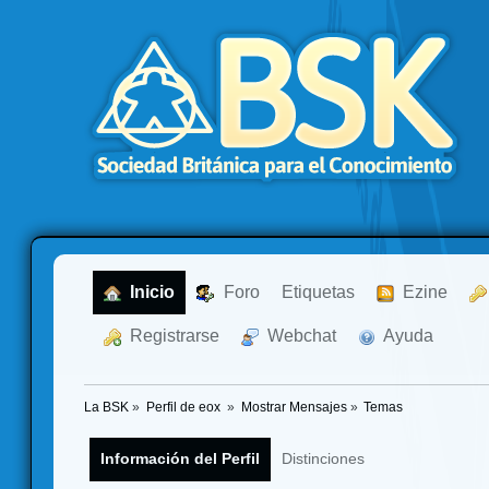
  Inicio
  Foro
Etiquetas
  Ezine
  Registrarse
  Webchat
  Ayuda
La BSK
»
Perfil de eox 
»
Mostrar Mensajes
»
Temas
Información del Perfil
Distinciones