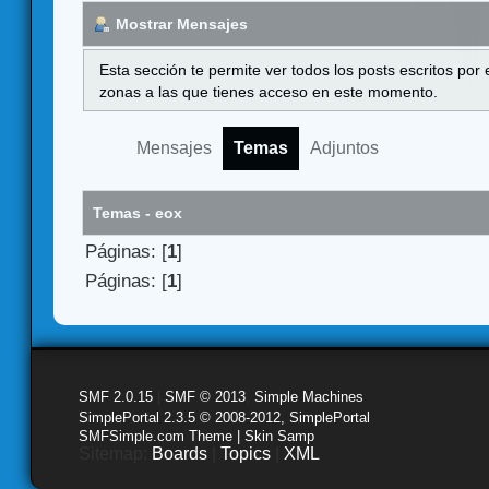
Mostrar Mensajes
Esta sección te permite ver todos los posts escritos por
zonas a las que tienes acceso en este momento.
Mensajes
Temas
Adjuntos
Temas - eox
Páginas: [
1
]
Páginas: [
1
]
SMF 2.0.15
|
SMF © 2013
,
Simple Machines
SimplePortal 2.3.5 © 2008-2012, SimplePortal
SMFSimple.com Theme | Skin Samp
Sitemap:
Boards
|
Topics
|
XML