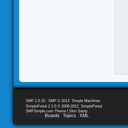
SMF 2.0.15
|
SMF © 2013
,
Simple Machines
SimplePortal 2.3.5 © 2008-2012, SimplePortal
SMFSimple.com Theme | Skin Samp
Sitemap:
Boards
|
Topics
|
XML