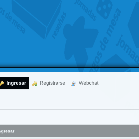
  Ingresar
  Registrarse
  Webchat
ngresar