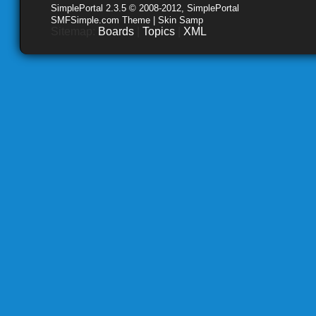
SimplePortal 2.3.5 © 2008-2012, SimplePortal
SMFSimple.com Theme | Skin Samp
Sitemap:
Boards
|
Topics
|
XML