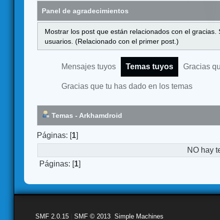
Panel de agradecimientos
Mostrar los post que están relacionados con el gracias.
usuarios. (Relacionado con el primer post.)
Mensajes tuyos
Temas tuyos
Gracias q
Gracias que tu has dado en los temas
Temas - Arkhamdroid
Páginas: [
1
]
NO hay t
Páginas: [
1
]
SMF 2.0.15
|
SMF © 2013
,
Simple Machines