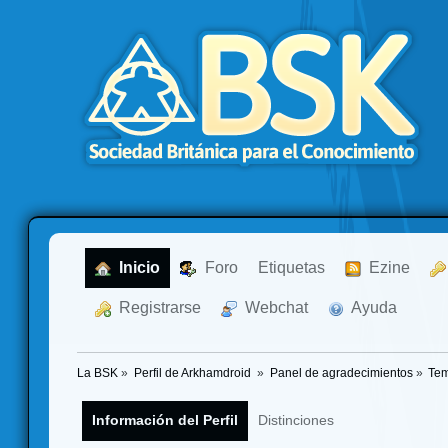
  Inicio
  Foro
Etiquetas
  Ezine
  Registrarse
  Webchat
  Ayuda
La BSK
»
Perfil de Arkhamdroid 
»
Panel de agradecimientos
»
Tem
Información del Perfil
Distinciones