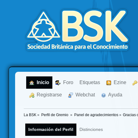
  Inicio
  Foro
Etiquetas
  Ezine
  Registrarse
  Webchat
  Ayuda
La BSK
»
Perfil de Gremio 
»
Panel de agradecimientos
»
Gracias 
Información del Perfil
Distinciones