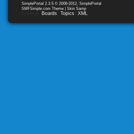
SimplePortal 2.3.5 © 2008-2012, SimplePortal
SMFSimple.com Theme | Skin Samp
Sitemap:
Boards
|
Topics
|
XML