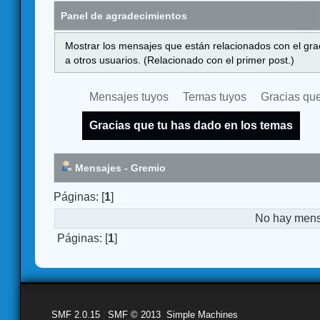
Panel de agradecimientos
Mostrar los mensajes que están relacionados con el gra
a otros usuarios. (Relacionado con el primer post.)
Mensajes tuyos
Temas tuyos
Gracias que
Gracias que tu has dado en los temas
Mensajes - Gremio
Páginas: [
1
]
No hay mensa
Páginas: [
1
]
SMF 2.0.15
|
SMF © 2013
,
Simple Machines