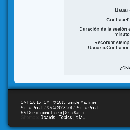
Usuari
Contraseñ
Duración de la sesión 
minuto
Recordar siemp
Usuario/Contraseñ
¿Olvi
SMF 2.0.15
|
SMF © 2013
,
Simple Machines
SimplePortal 2.3.5 © 2008-2012, SimplePortal
SMFSimple.com Theme | Skin Samp
Sitemap:
Boards
|
Topics
|
XML