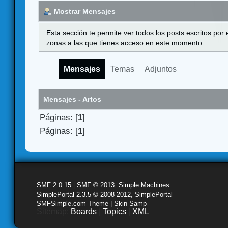
Mostrar Mensajes
Esta sección te permite ver todos los posts escritos por
zonas a las que tienes acceso en este momento.
Mensajes
Temas
Adjuntos
Mensajes - Artos
Páginas: [
1
]
Páginas: [
1
]
SMF 2.0.15
|
SMF © 2013
,
Simple Machines
SimplePortal 2.3.5 © 2008-2012, SimplePortal
SMFSimple.com Theme | Skin Samp
Sitemap:
Boards
|
Topics
|
XML