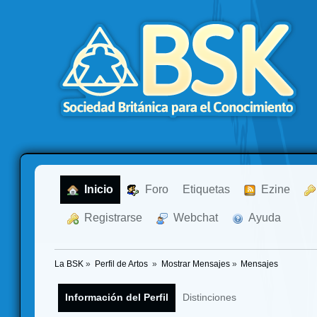
  Inicio
  Foro
Etiquetas
  Ezine
  Registrarse
  Webchat
  Ayuda
La BSK
»
Perfil de Artos 
»
Mostrar Mensajes
»
Mensajes
Información del Perfil
Distinciones