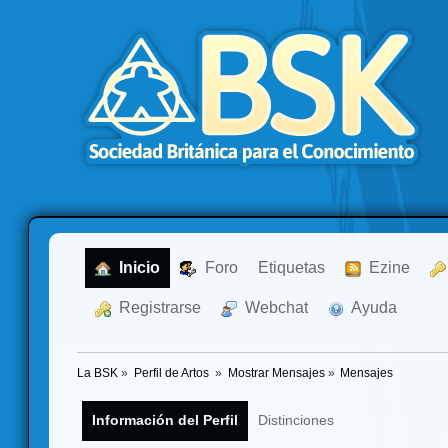
  Inicio
  Foro
Etiquetas
  Ezine
  Registrarse
  Webchat
  Ayuda
La BSK
»
Perfil de Artos 
»
Mostrar Mensajes
»
Mensajes
Información del Perfil
Distinciones