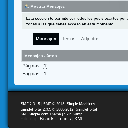
Mostrar Mensajes
Esta sección te permite ver todos los posts escritos por
zonas a las que tienes acceso en este momento.
Mensajes
Temas
Adjuntos
Mensajes - Artos
Páginas: [
1
]
Páginas: [
1
]
SMF 2.0.15
|
SMF © 2013
,
Simple Machines
SimplePortal 2.3.5 © 2008-2012, SimplePortal
SMFSimple.com Theme | Skin Samp
Sitemap:
Boards
|
Topics
|
XML