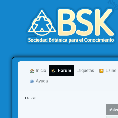
  Inicio
  Forum
Etiquetas
  Ezine
  Ayuda
La BSK
¡Adve