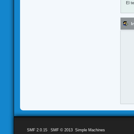
El t
I
SMF 2.0.15
|
SMF © 2013
,
Simple Machines