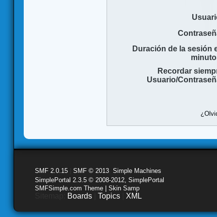
Usuari
Contraseñ
Duración de la sesión 
minuto
Recordar siemp
Usuario/Contraseñ
¿Olvi
SMF 2.0.15
|
SMF © 2013
,
Simple Machines
SimplePortal 2.3.5 © 2008-2012, SimplePortal
SMFSimple.com Theme | Skin Samp
Sitemap:
Boards
|
Topics
|
XML