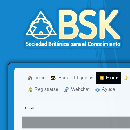
  Inicio
  Foro
Etiquetas
  Ezine
  Registrarse
  Webchat
  Ayuda
La BSK