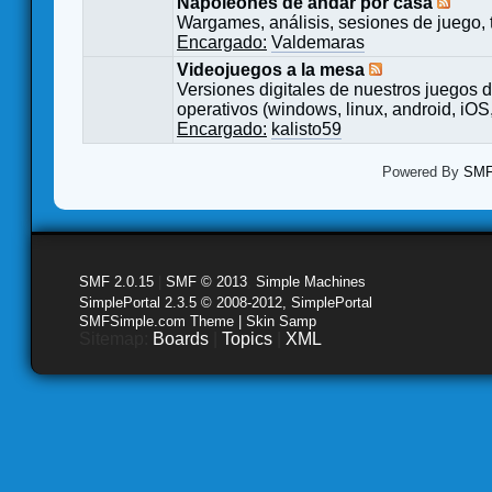
Napoleones de andar por casa
Wargames, análisis, sesiones de juego, 
Encargado:
Valdemaras
Videojuegos a la mesa
Versiones digitales de nuestros juegos d
operativos (windows, linux, android, iOS,
Encargado:
kalisto59
Powered By
SMF 
SMF 2.0.15
|
SMF © 2013
,
Simple Machines
SimplePortal 2.3.5 © 2008-2012, SimplePortal
SMFSimple.com Theme | Skin Samp
Sitemap:
Boards
|
Topics
|
XML