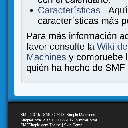
Características
- Aquí
características más 
Para más información a
favor consulte la
Wiki d
Machines
y compruebe 
quién ha hecho de SMF l
SMF 2.0.15
|
SMF © 2013
,
Simple Machines
SimplePortal 2.3.5 © 2008-2012, SimplePortal
SMFSimple.com Theme | Skin Samp