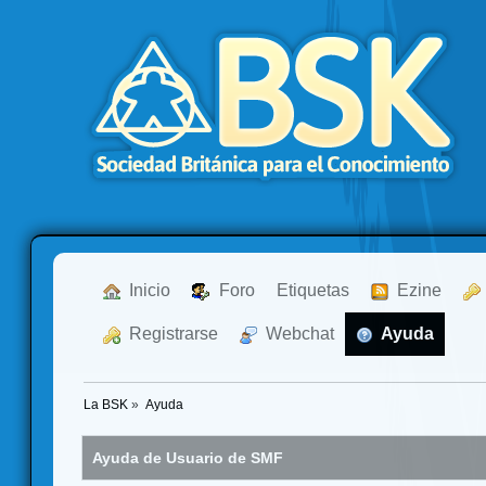
  Inicio
  Foro
Etiquetas
  Ezine
  Registrarse
  Webchat
  Ayuda
La BSK
»
Ayuda
Ayuda de Usuario de SMF