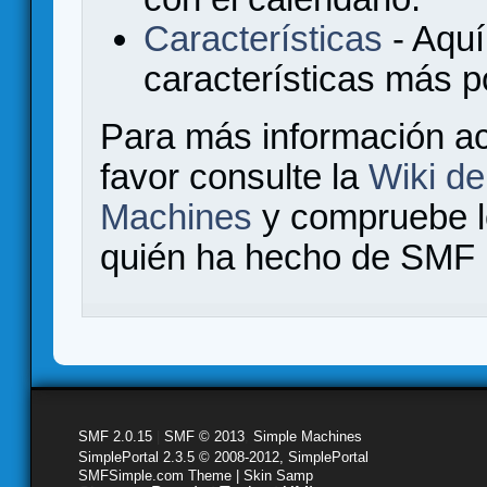
Características
- Aquí
características más 
Para más información a
favor consulte la
Wiki d
Machines
y compruebe 
quién ha hecho de SMF l
SMF 2.0.15
|
SMF © 2013
,
Simple Machines
SimplePortal 2.3.5 © 2008-2012, SimplePortal
SMFSimple.com Theme | Skin Samp