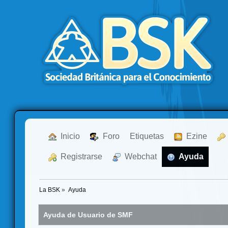
  Inicio
  Foro
Etiquetas
  Ezine
  Registrarse
  Webchat
  Ayuda
La BSK
»
Ayuda
Ayuda de Usuario de SMF