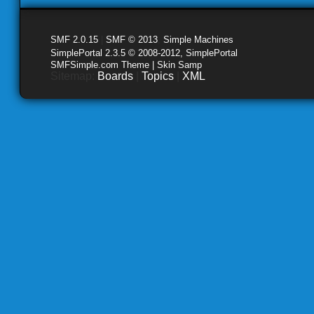
SMF 2.0.15
|
SMF © 2013
,
Simple Machines
SimplePortal 2.3.5 © 2008-2012, SimplePortal
SMFSimple.com Theme | Skin Samp
Sitemap:
Boards
|
Topics
|
XML