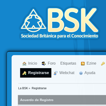
  Inicio
  Foro
Etiquetas
  Ezine
  Registrarse
  Webchat
  Ayuda
La BSK
»
Registrarse
Acuerdo de Registro