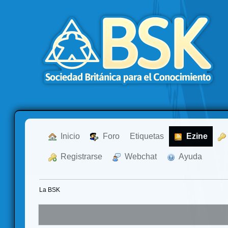
  Inicio
  Foro
Etiquetas
  Ezine
  Registrarse
  Webchat
  Ayuda
La BSK