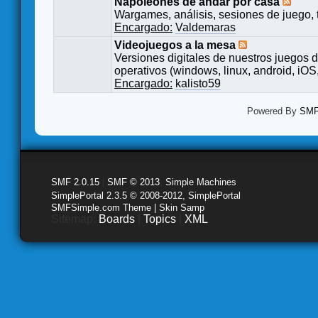
Napoleones de andar por casa
Wargames, análisis, sesiones de juego, 
Encargado:
Valdemaras
Videojuegos a la mesa
Versiones digitales de nuestros juegos d
operativos (windows, linux, android, iOS,
Encargado:
kalisto59
Powered By
SMF 
SMF 2.0.15
|
SMF © 2013
,
Simple Machines
SimplePortal 2.3.5 © 2008-2012, SimplePortal
SMFSimple.com Theme | Skin Samp
Sitemap:
Boards
|
Topics
|
XML