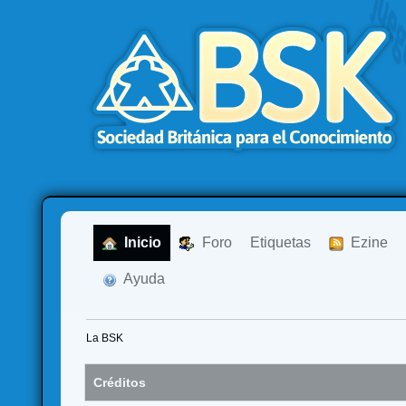
  Inicio
  Foro
Etiquetas
  Ezine
  Ayuda
La BSK
Créditos