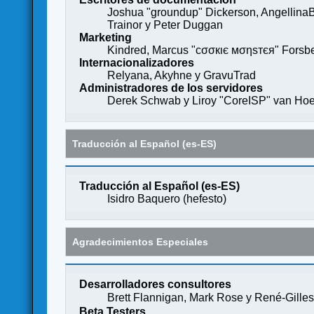
Joshua "groundup" Dickerson, AngellinaB
Trainor y Peter Duggan
Marketing
Kindred, Marcus "cσσкιє мσηѕтєя" Forsber
Internacionalizadores
Relyana, Akyhne y GravuTrad
Administradores de los servidores
Derek Schwab y Liroy "CoreISP" van Hoe
Traducción al Español (es-ES)
Traducción al Español (es-ES)
Isidro Baquero (
hefesto
)
Agradecimientos Especiales
Desarrolladores consultores
Brett Flannigan, Mark Rose y René-Gille
Beta Testers