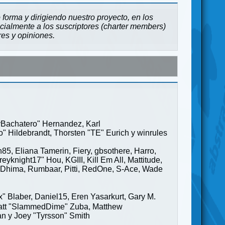
forma y dirigiendo nuestro proyecto, en los
cialmente a los suscriptores (charter members)
res y opiniones.
ayBachatero" Hernandez, Karl
" Hildebrandt, Thorsten "TE" Eurich y winrules
85, Eliana Tamerin, Fiery, gbsothere, Harro,
yknight17" Hou, KGIII, Kill Em All, Mattitude,
ge" Dhima, Rumbaar, Pitti, RedOne, S-Ace, Wade
Blaber, Daniel15, Eren Yasarkurt, Gary M.
 Matt "SlammedDime" Zuba, Matthew
an y Joey "Tyrsson" Smith