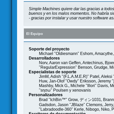
Simple Machines quiere dar las gracias a todos
buenos y en los malos momentos. No habría sido
- gracias por instalar y usar nuestro software a
El Equipo
Soporte del proyecto
Michael "Oldiesmann" Eshom, Amacythe, 
Desarrolladores
Norv, Aaron van Geffen, Antechinus, Bjoe
"RegularExpression" Benson, Grudge, Mich
Especialistas de soporte
JimM, Adish "(F.L.A.M.E.R)" Patel, Aleksi
Huw, Jan-Olof "Owdy" Eriksson, Jeremy "je
Mashby, Mick G., Michele "Illori" Davis, 
"sησω" Poulsen y xenovanis
Personalizadores
Brad "IchBin™" Grow, ディン1031, Brannon 
Gadsdon, Jason "JBlaze" Clemons, Jerry,
"Labradoodle-360" Kerle, Nibogo, Niko, P
Escritores de documentación