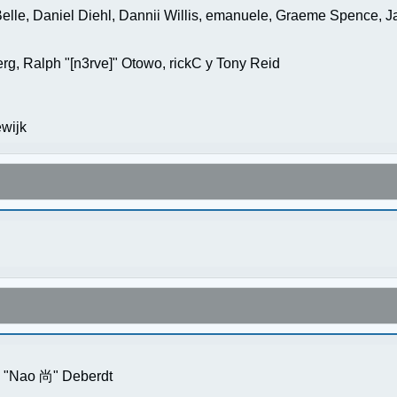
elle, Daniel Diehl, Dannii Willis, emanuele, Graeme Spence, 
g, Ralph "[n3rve]" Otowo, rickC y Tony Reid
wijk
s "Nao 尚" Deberdt