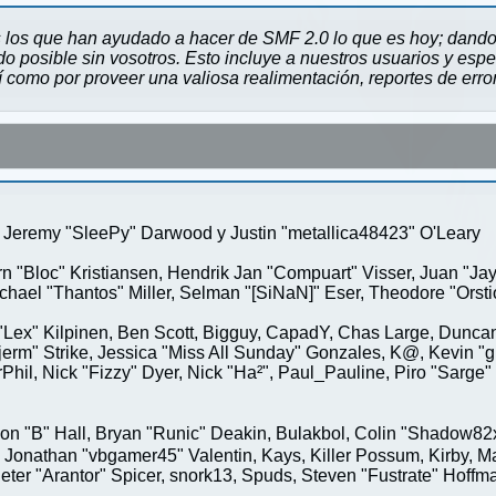
 los que han ayudado a hacer de SMF 2.0 lo que es hoy; dando 
 posible sin vosotros. Esto incluye a nuestros usuarios y espe
sí como por proveer una valiosa realimentación, reportes de erro
Jeremy "SleePy" Darwood y Justin "metallica48423" O'Leary
rn "Bloc" Kristiansen, Hendrik Jan "Compuart" Visser, Juan "J
ael "Thantos" Miller, Selman "[SiNaN]" Eser, Theodore "Orstio
 "Lex" Kilpinen, Ben Scott, Bigguy, CapadY, Chas Large, Duncan
rm" Strike, Jessica "Miss All Sunday" Gonzales, K@, Kevin "gre
MrPhil, Nick "Fizzy" Dyer, Nick "Ha²", Paul_Pauline, Piro "Sar
"B" Hall, Bryan "Runic" Deakin, Bulakbol, Colin "Shadow82x" 
 Jonathan "vbgamer45" Valentin, Kays, Killer Possum, Kirby,
eter "Arantor" Spicer, snork13, Spuds, Steven "Fustrate" Hoffm