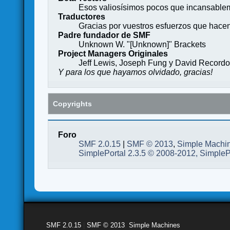
Esos valiosísimos pocos que incansableme
Traductores
Gracias por vuestros esfuerzos que hace
Padre fundador de SMF
Unknown W. "[Unknown]" Brackets
Project Managers Originales
Jeff Lewis, Joseph Fung y David Record
Y para los que hayamos olvidado, gracias!
Copyrights
Foro
SMF 2.0.15
|
SMF © 2013
,
Simple Machi
SimplePortal 2.3.5 © 2008-2012, SimpleP
SMF 2.0.15
|
SMF © 2013
,
Simple Machines