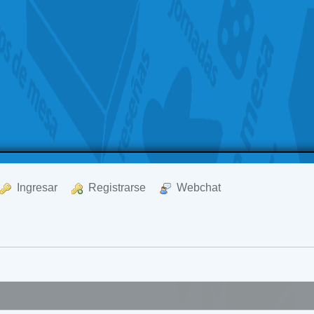
  Ingresar
  Registrarse
  Webchat