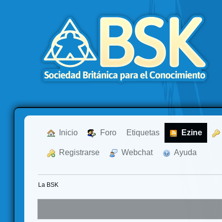
  Inicio
  Foro
Etiquetas
  Ezine
  Registrarse
  Webchat
  Ayuda
La BSK