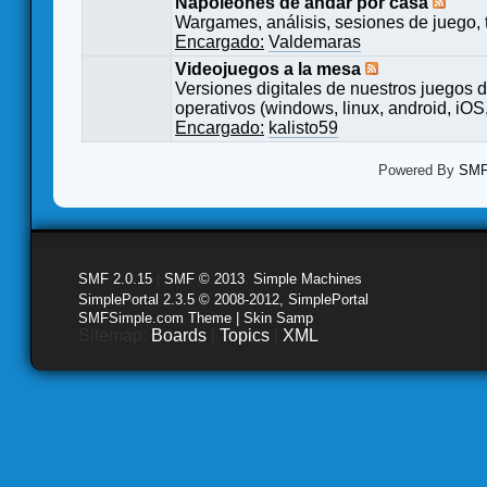
Napoleones de andar por casa
Wargames, análisis, sesiones de juego, 
Encargado:
Valdemaras
Videojuegos a la mesa
Versiones digitales de nuestros juegos d
operativos (windows, linux, android, iOS,
Encargado:
kalisto59
Powered By
SMF 
SMF 2.0.15
|
SMF © 2013
,
Simple Machines
SimplePortal 2.3.5 © 2008-2012, SimplePortal
SMFSimple.com Theme | Skin Samp
Sitemap:
Boards
|
Topics
|
XML