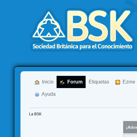
  Inicio
  Forum
Etiquetas
  Ezine
  Ayuda
La BSK
¡Adve