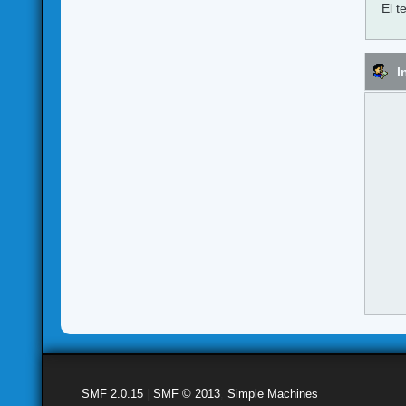
El t
I
SMF 2.0.15
|
SMF © 2013
,
Simple Machines