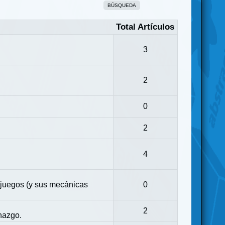
BÚSQUEDA
Total Artículos
3
2
0
2
4
 juegos (y sus mecánicas
0
2
nazgo.