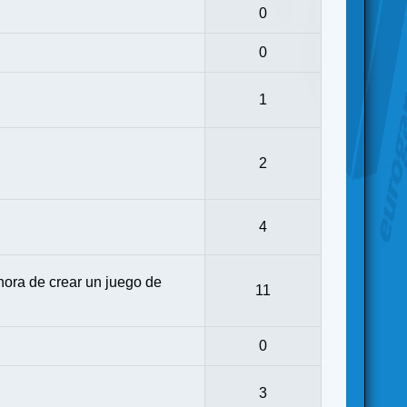
0
0
1
2
4
ora de crear un juego de
11
0
3