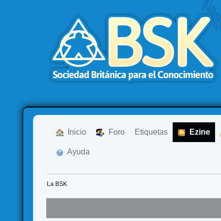
  Inicio
  Foro
Etiquetas
  Ezine
  Ayuda
La BSK