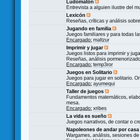
Ludomatón
Entrevista a alguien ilustre del 
Lexicón
Reseñas, críticas y análisis sobr
Jugando en familia
Juegos familiares y para todas l
Encargado:
maltzur
Imprimir y jugar
Juegos listos para imprimir y juga
Reseñas, análisis pormenorizado
Encargado:
temp3ror
Juegos en Solitario
Juegos para jugar en solitario. O
Encargado:
ayumequi
Taller de juegos
Fundamentos matemáticos, elabor
mesa.
Encargado:
xribes
La vida es sueño
Juegos narrativos, de contar o cre
Napoleones de andar por casa
Wargames, análisis, sesiones de 