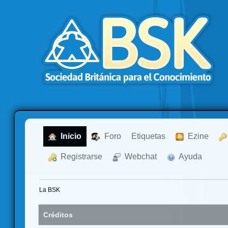
  Inicio
  Foro
Etiquetas
  Ezine
  Registrarse
  Webchat
  Ayuda
La BSK
Créditos