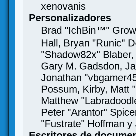
xenovanis
Personalizadores
Brad "IchBin™" Gro
Hall, Bryan "Runic" D
"Shadow82x" Blaber, 
Gary M. Gadsdon, Jas
Jonathan "vbgamer45" 
Possum, Kirby, Matt
Matthew "Labradoodle
Peter "Arantor" Spice
"Fustrate" Hoffman y
Escritores de docume