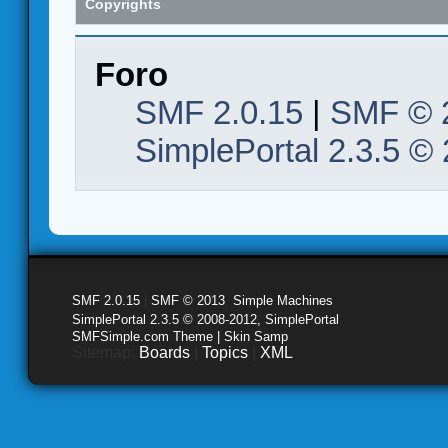
Copyrights
Foro
SMF 2.0.15
|
SMF © 
SimplePortal 2.3.5 ©
SMF 2.0.15
|
SMF © 2013
,
Simple Machines
SimplePortal 2.3.5 © 2008-2012, SimplePortal
SMFSimple.com Theme | Skin Samp
Sitemap:
Boards
|
Topics
|
XML