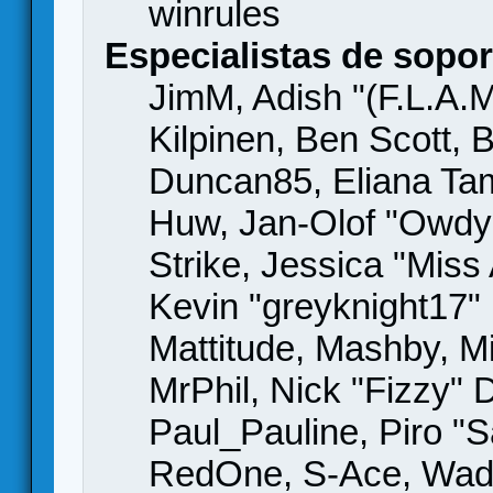
winrules
Especialistas de sopor
JimM, Adish "(F.L.A.M
Kilpinen, Ben Scott,
Duncan85, Eliana Tame
Huw, Jan-Olof "Owdy"
Strike, Jessica "Mis
Kevin "greyknight17" H
Mattitude, Mashby, Mic
MrPhil, Nick "Fizzy" 
Paul_Pauline, Piro "S
RedOne, S-Ace, Wad