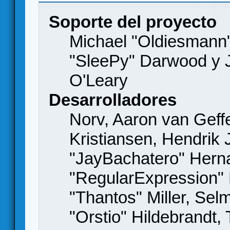
Soporte del proyecto
Michael "Oldiesmann
"SleePy" Darwood y J
O'Leary
Desarrolladores
Norv, Aaron van Geffe
Kristiansen, Hendrik
"JayBachatero" Hern
"RegularExpression"
"Thantos" Miller, Se
"Orstio" Hildebrandt,