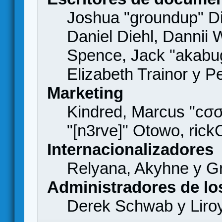
Joshua "groundup" Di
Daniel Diehl, Dannii 
Spence, Jack "akabu
Elizabeth Trainor y 
Marketing
Kindred, Marcus "cσσ
"[n3rve]" Otowo, rick
Internacionalizadores
Relyana, Akyhne y G
Administradores de lo
Derek Schwab y Liro