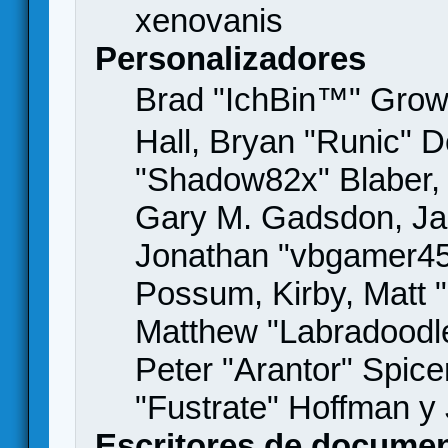
xenovanis
Personalizadores
Brad "IchBin™" Gro
Hall, Bryan "Runic" D
"Shadow82x" Blaber, 
Gary M. Gadsdon, Jas
Jonathan "vbgamer45" 
Possum, Kirby, Matt
Matthew "Labradoodle
Peter "Arantor" Spice
"Fustrate" Hoffman y
Escritores de docume