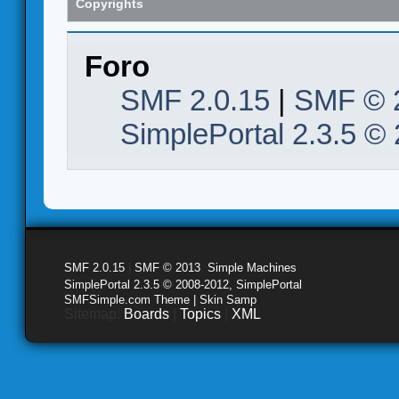
Copyrights
Foro
SMF 2.0.15
|
SMF © 
SimplePortal 2.3.5 ©
SMF 2.0.15
|
SMF © 2013
,
Simple Machines
SimplePortal 2.3.5 © 2008-2012, SimplePortal
SMFSimple.com Theme | Skin Samp
Sitemap:
Boards
|
Topics
|
XML