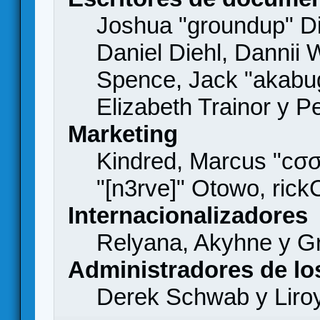
Joshua "groundup" Di
Daniel Diehl, Dannii 
Spence, Jack "akabu
Elizabeth Trainor y 
Marketing
Kindred, Marcus "cσσ
"[n3rve]" Otowo, rick
Internacionalizadores
Relyana, Akyhne y G
Administradores de lo
Derek Schwab y Liro