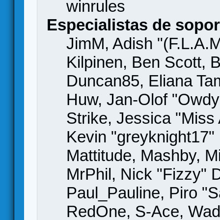
winrules
Especialistas de sopor
JimM, Adish "(F.L.A.M
Kilpinen, Ben Scott,
Duncan85, Eliana Tame
Huw, Jan-Olof "Owdy"
Strike, Jessica "Mis
Kevin "greyknight17" H
Mattitude, Mashby, Mic
MrPhil, Nick "Fizzy" 
Paul_Pauline, Piro "S
RedOne, S-Ace, Wad