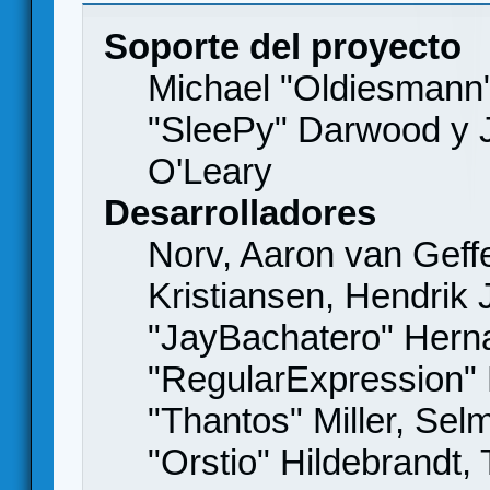
Soporte del proyecto
Michael "Oldiesmann
"SleePy" Darwood y J
O'Leary
Desarrolladores
Norv, Aaron van Geffe
Kristiansen, Hendrik
"JayBachatero" Hern
"RegularExpression"
"Thantos" Miller, Se
"Orstio" Hildebrandt,