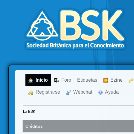
  Inicio
  Foro
Etiquetas
  Ezine
  Registrarse
  Webchat
  Ayuda
La BSK
Créditos