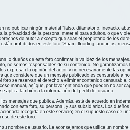
n no publicar ningún material "falso, difamatorio, inexacto, abus
a privacidad de la persona, material para adultos, o que viole
derechos de autor a excepto que seas el propietario de los der
én están prohibidos en este foro "Spam, flooding, anuncios, me
nal o dueños de este foro confirmar la validez de los mensajes
nto, no somos responsables de su contenido. No garantizamos la 
s expresan la opinión del autor, y no necesariamente las opini
era que considere que un mensaje publicado es censurable a noti
l foro se reservan el derecho a eliminar contenido censurable, 
oceso manual, así que, por favor entienda que pueden no ser c
se aplica también a la información del perfil del usuario.
 los mensajes que publica. Además, está de acuerdo en indemni
onado con este foro, su personal, y sus subsidiarios. Los dueños
relacionada recogida en este servicio) en el supuesto caso de u
 uso de este foro.
gir su nombre de usuario. Le aconsejamos que utilice un nombr