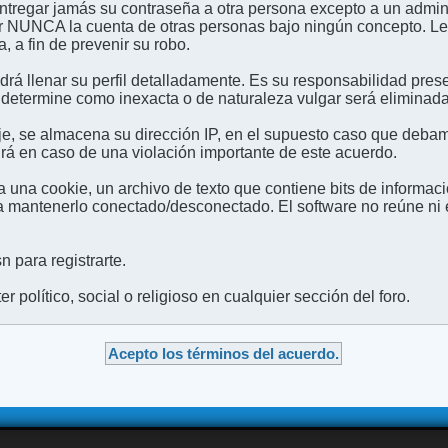
entregar jamás su contraseña a otra persona excepto a un admini
usar NUNCA la cuenta de otras personas bajo ningún concep
 a fin de prevenir su robo.
odrá llenar su perfil detalladamente. Es su responsabilidad pres
 determine como inexacta o de naturaleza vulgar será eliminada,
e, se almacena su dirección IP, en el supuesto caso que debamo
irá en caso de una violación importante de este acuerdo.
 una cookie, un archivo de texto que contiene bits de informac
mantenerlo conectado/desconectado. El software no reúne ni en
 para registrarte.
 político, social o religioso en cualquier sección del foro.