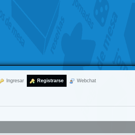
  Ingresar
  Registrarse
  Webchat