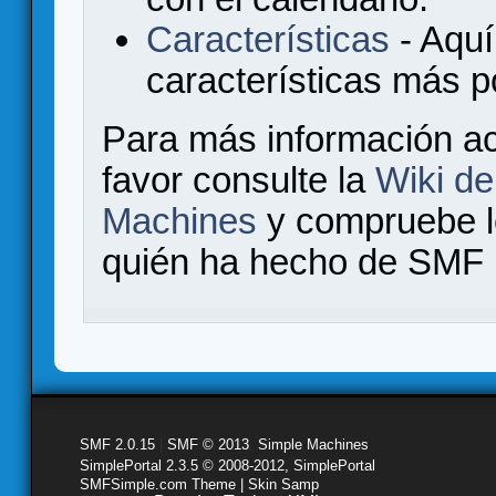
Características
- Aquí
características más 
Para más información a
favor consulte la
Wiki d
Machines
y compruebe 
quién ha hecho de SMF l
SMF 2.0.15
|
SMF © 2013
,
Simple Machines
SimplePortal 2.3.5 © 2008-2012, SimplePortal
SMFSimple.com Theme | Skin Samp