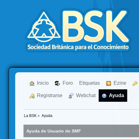
  Inicio
  Foro
Etiquetas
  Ezine
  Registrarse
  Webchat
  Ayuda
La BSK
»
Ayuda
Ayuda de Usuario de SMF