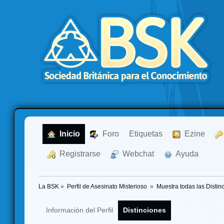
  Inicio
  Foro
Etiquetas
  Ezine
  Registrarse
  Webchat
  Ayuda
La BSK
»
Perfil de Asesinato Misterioso 
»
Muestra todas las Distin
Información del Perfil
Distinciones