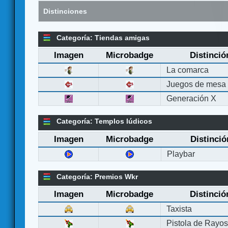
Distinciones
Categoría: Tiendas amigas
Imagen
Microbadge
Distinció
La comarca
Juegos de mesa
Generación X
Categoría: Templos lúdicos
Imagen
Microbadge
Distinció
Playbar
Categoría: Premios Wkr
Imagen
Microbadge
Distinció
Taxista
Pistola de Rayo