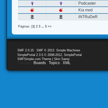
Podcaster
Kia mod
iNTRuDeR
Páginas: [
1
]
2
3
...
5
>>
SMF 2.0.15
|
SMF © 2013
,
Simple Machines
SimplePortal 2.3.5 © 2008-2012, SimplePortal
SMFSimple.com Theme | Skin Samp
Sitemap:
Boards
|
Topics
|
XML