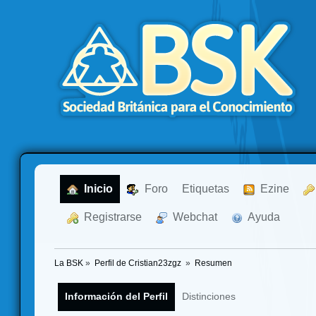
  Inicio
  Foro
Etiquetas
  Ezine
  Registrarse
  Webchat
  Ayuda
La BSK
»
Perfil de Cristian23zgz 
»
Resumen
Información del Perfil
Distinciones