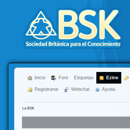
  Inicio
  Foro
Etiquetas
  Ezine
  Registrarse
  Webchat
  Ayuda
La BSK