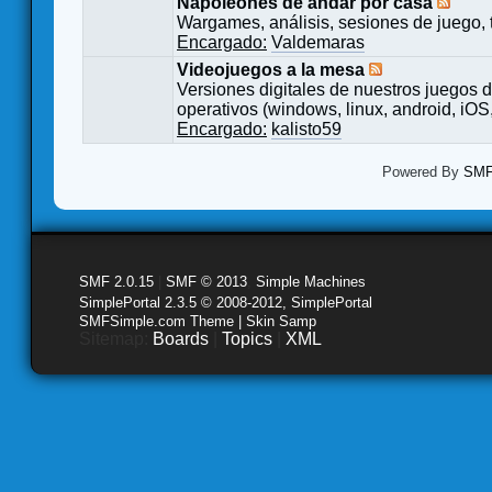
Napoleones de andar por casa
Wargames, análisis, sesiones de juego, 
Encargado:
Valdemaras
Videojuegos a la mesa
Versiones digitales de nuestros juegos d
operativos (windows, linux, android, iOS,
Encargado:
kalisto59
Powered By
SMF 
SMF 2.0.15
|
SMF © 2013
,
Simple Machines
SimplePortal 2.3.5 © 2008-2012, SimplePortal
SMFSimple.com Theme | Skin Samp
Sitemap:
Boards
|
Topics
|
XML