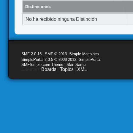
Distinciones
No ha recibido ninguna Distinción
SMF 2.0.15
|
SMF © 2013
,
Simple Machines
SimplePortal 2.3.5 © 2008-2012, SimplePortal
SMFSimple.com Theme | Skin Samp
Sitemap:
Boards
|
Topics
|
XML