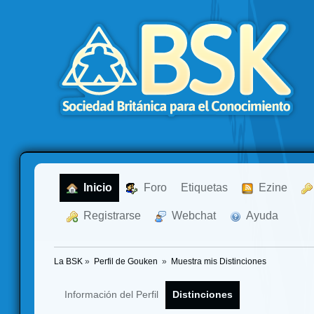
  Inicio
  Foro
Etiquetas
  Ezine
  Registrarse
  Webchat
  Ayuda
La BSK
»
Perfil de Gouken 
»
Muestra mis Distinciones
Información del Perfil
Distinciones