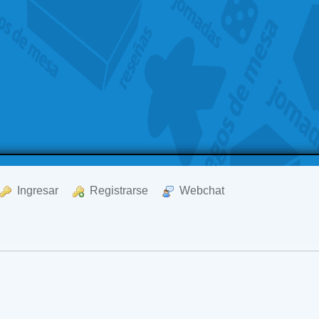
  Ingresar
  Registrarse
  Webchat