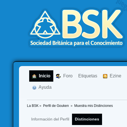
  Inicio
  Foro
Etiquetas
  Ezine
  Ayuda
La BSK
»
Perfil de Gouken 
»
Muestra mis Distinciones
Información del Perfil
Distinciones