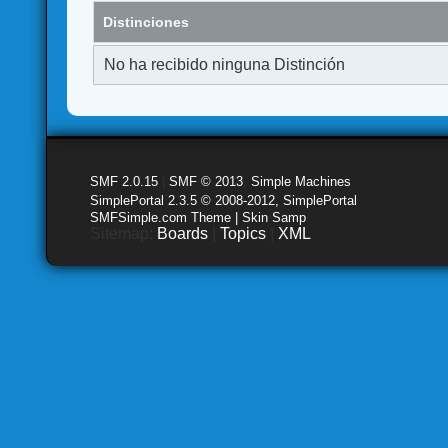
Distinciones
No ha recibido ninguna Distinción
SMF 2.0.15
|
SMF © 2013
,
Simple Machines
SimplePortal 2.3.5 © 2008-2012, SimplePortal
SMFSimple.com Theme | Skin Samp
Sitemap:
Boards
|
Topics
|
XML