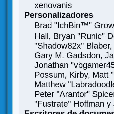
xenovanis
Personalizadores
Brad "IchBin™" Gro
Hall, Bryan "Runic" D
"Shadow82x" Blaber, 
Gary M. Gadsdon, Jas
Jonathan "vbgamer45" 
Possum, Kirby, Matt
Matthew "Labradoodle
Peter "Arantor" Spice
"Fustrate" Hoffman y
Escritores de docume