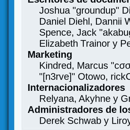
Joshua "groundup" Di
Daniel Diehl, Dannii 
Spence, Jack "akabu
Elizabeth Trainor y 
Marketing
Kindred, Marcus "cσσ
"[n3rve]" Otowo, rick
Internacionalizadores
Relyana, Akyhne y G
Administradores de lo
Derek Schwab y Liro