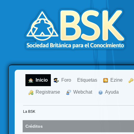
  Inicio
  Foro
Etiquetas
  Ezine
  Registrarse
  Webchat
  Ayuda
La BSK
Créditos