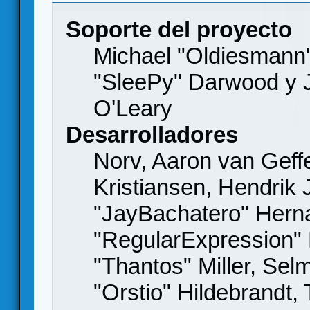
Soporte del proyecto
Michael "Oldiesmann
"SleePy" Darwood y J
O'Leary
Desarrolladores
Norv, Aaron van Geffe
Kristiansen, Hendrik
"JayBachatero" Hern
"RegularExpression"
"Thantos" Miller, Se
"Orstio" Hildebrandt,