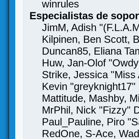
winrules
Especialistas de sopor
JimM, Adish "(F.L.A.M
Kilpinen, Ben Scott,
Duncan85, Eliana Tame
Huw, Jan-Olof "Owdy"
Strike, Jessica "Mis
Kevin "greyknight17" H
Mattitude, Mashby, Mic
MrPhil, Nick "Fizzy" 
Paul_Pauline, Piro "S
RedOne, S-Ace, Wad