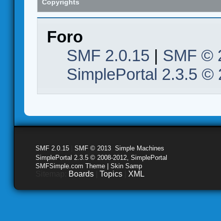
Copyrights
Foro
SMF 2.0.15
|
SMF © 
SimplePortal 2.3.5 ©
SMF 2.0.15
|
SMF © 2013
,
Simple Machines
SimplePortal 2.3.5 © 2008-2012, SimplePortal
SMFSimple.com Theme | Skin Samp
Sitemap:
Boards
|
Topics
|
XML