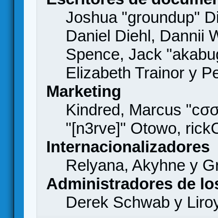
Joshua "groundup" Di
Daniel Diehl, Dannii 
Spence, Jack "akabu
Elizabeth Trainor y 
Marketing
Kindred, Marcus "cσσ
"[n3rve]" Otowo, rick
Internacionalizadores
Relyana, Akyhne y G
Administradores de lo
Derek Schwab y Liro