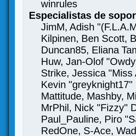
winrules
Especialistas de sopor
JimM, Adish "(F.L.A.M
Kilpinen, Ben Scott,
Duncan85, Eliana Tame
Huw, Jan-Olof "Owdy"
Strike, Jessica "Mis
Kevin "greyknight17" H
Mattitude, Mashby, Mic
MrPhil, Nick "Fizzy" 
Paul_Pauline, Piro "S
RedOne, S-Ace, Wad