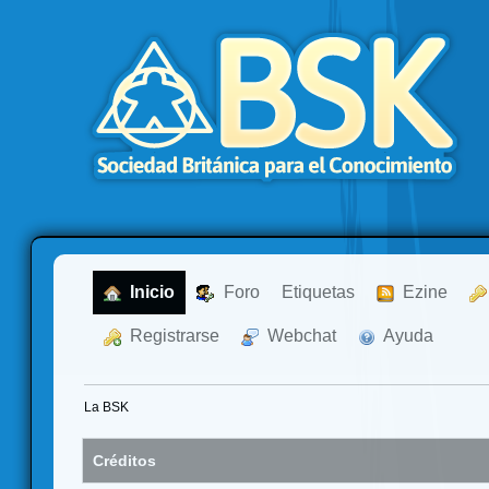
  Inicio
  Foro
Etiquetas
  Ezine
  Registrarse
  Webchat
  Ayuda
La BSK
Créditos