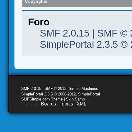
Copyrights
Foro
SMF 2.0.15
|
SMF © 
SimplePortal 2.3.5 ©
SMF 2.0.15
|
SMF © 2013
,
Simple Machines
SimplePortal 2.3.5 © 2008-2012, SimplePortal
SMFSimple.com Theme | Skin Samp
Sitemap:
Boards
|
Topics
|
XML