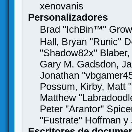
xenovanis
Personalizadores
Brad "IchBin™" Gro
Hall, Bryan "Runic" D
"Shadow82x" Blaber, 
Gary M. Gadsdon, Jas
Jonathan "vbgamer45" 
Possum, Kirby, Matt
Matthew "Labradoodle
Peter "Arantor" Spice
"Fustrate" Hoffman y
Escritores de docume