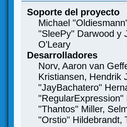
Soporte del proyecto
Michael "Oldiesmann
"SleePy" Darwood y J
O'Leary
Desarrolladores
Norv, Aaron van Geffe
Kristiansen, Hendrik
"JayBachatero" Hern
"RegularExpression"
"Thantos" Miller, Se
"Orstio" Hildebrandt,