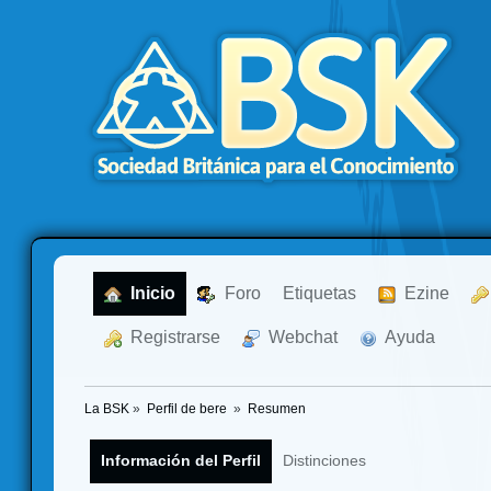
  Inicio
  Foro
Etiquetas
  Ezine
  Registrarse
  Webchat
  Ayuda
La BSK
»
Perfil de bere 
»
Resumen
Información del Perfil
Distinciones