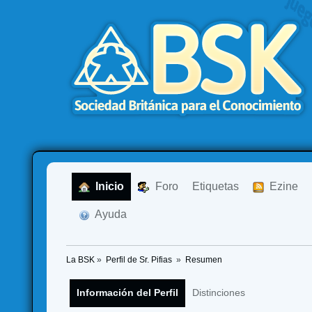
  Inicio
  Foro
Etiquetas
  Ezine
  Ayuda
La BSK
»
Perfil de Sr. Pifias 
»
Resumen
Información del Perfil
Distinciones