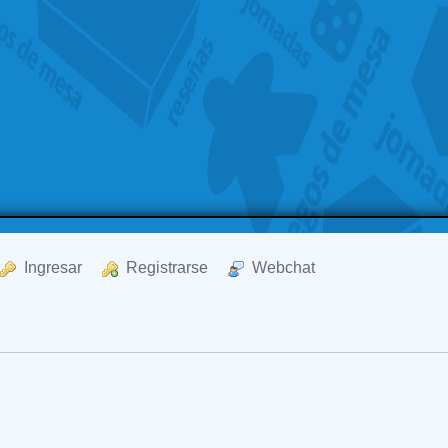
  Ingresar
  Registrarse
  Webchat