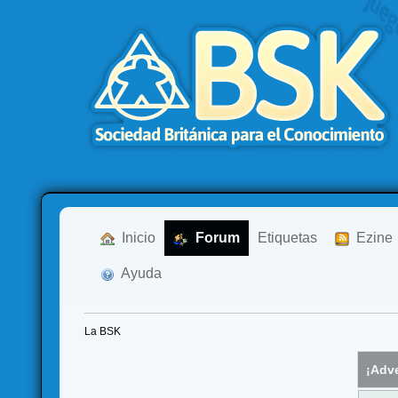
  Inicio
  Forum
Etiquetas
  Ezine
  Ayuda
La BSK
¡Adve