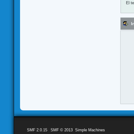
El t
I
SMF 2.0.15
|
SMF © 2013
,
Simple Machines