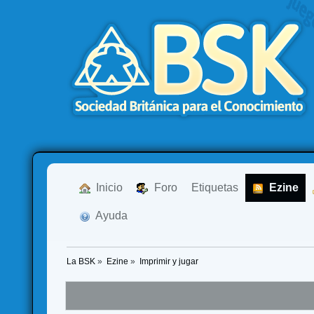
  Inicio
  Foro
Etiquetas
  Ezine
  Ayuda
La BSK
»
Ezine
»
Imprimir y jugar