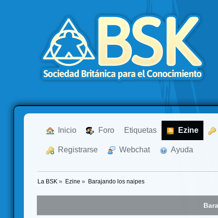
  Inicio
  Foro
Etiquetas
  Ezine
  Registrarse
  Webchat
  Ayuda
La BSK
»
Ezine
»
Barajando los naipes
Bara