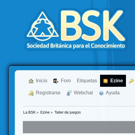
  Inicio
  Foro
Etiquetas
  Ezine
  Registrarse
  Webchat
  Ayuda
La BSK
»
Ezine
»
Taller de juegos