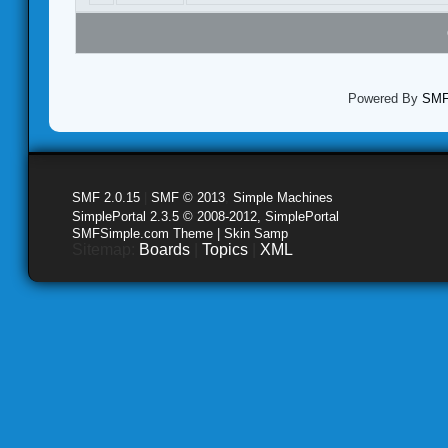
Powered By
SMF 
SMF 2.0.15
|
SMF © 2013
,
Simple Machines
SimplePortal 2.3.5 © 2008-2012, SimplePortal
SMFSimple.com Theme | Skin Samp
Sitemap:
Boards
|
Topics
|
XML