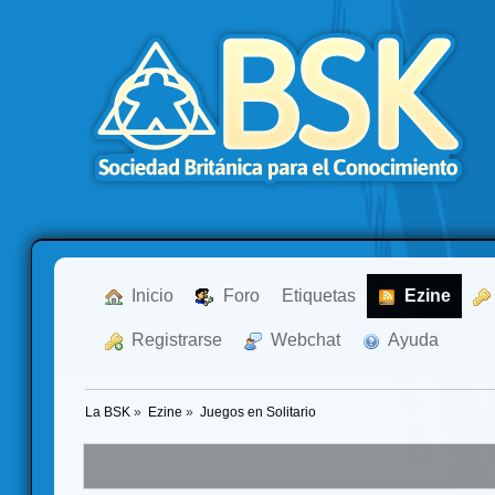
  Inicio
  Foro
Etiquetas
  Ezine
  Registrarse
  Webchat
  Ayuda
La BSK
»
Ezine
»
Juegos en Solitario