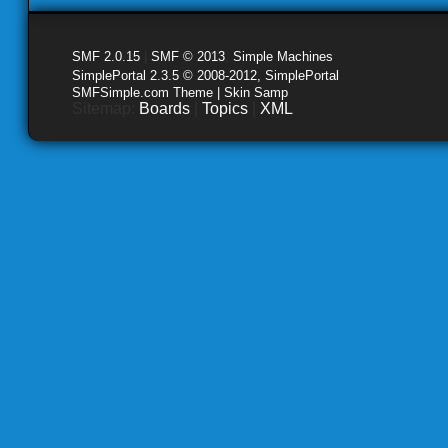
SMF 2.0.15
|
SMF © 2013
,
Simple Machines
SimplePortal 2.3.5 © 2008-2012, SimplePortal
SMFSimple.com Theme | Skin Samp
Sitemap:
Boards
|
Topics
|
XML