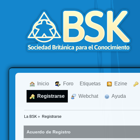
  Inicio
  Foro
Etiquetas
  Ezine
  Registrarse
  Webchat
  Ayuda
La BSK
»
Registrarse
Acuerdo de Registro