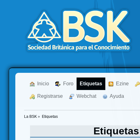
  Inicio
  Foro
Etiquetas
  Ezine
  Registrarse
  Webchat
  Ayuda
La BSK
»
Etiquetas
Etiqueta