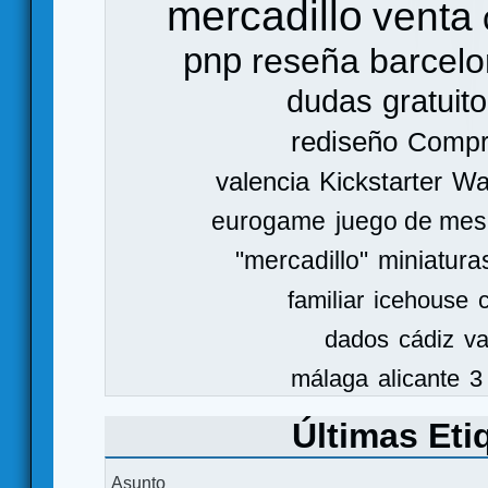
mercadillo
venta
pnp
reseña
barcel
dudas
gratuito
rediseño
Comp
valencia
Kickstarter
Wa
eurogame
juego de mes
"mercadillo"
miniatura
familiar
icehouse
dados
cádiz
va
málaga
alicante
3
Últimas Eti
Asunto