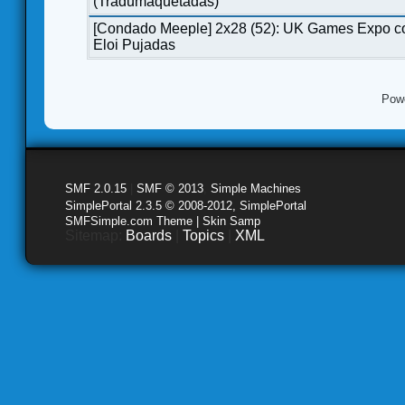
(Tradumaquetadas)
[Condado Meeple] 2x28 (52): UK Games Expo c
Eloi Pujadas
Pow
SMF 2.0.15
|
SMF © 2013
,
Simple Machines
SimplePortal 2.3.5 © 2008-2012, SimplePortal
SMFSimple.com Theme | Skin Samp
Sitemap:
Boards
|
Topics
|
XML