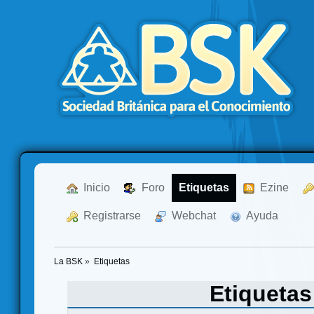
  Inicio
  Foro
Etiquetas
  Ezine
  Registrarse
  Webchat
  Ayuda
La BSK
»
Etiquetas
Etiqueta