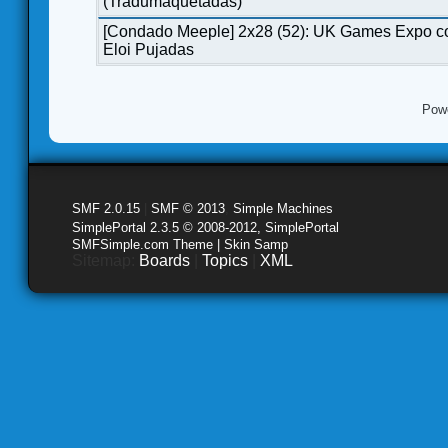
(Tradumaquetadas)
[Condado Meeple] 2x28 (52): UK Games Expo c
Eloi Pujadas
Pow
SMF 2.0.15
|
SMF © 2013
,
Simple Machines
SimplePortal 2.3.5 © 2008-2012, SimplePortal
SMFSimple.com Theme | Skin Samp
Sitemap:
Boards
|
Topics
|
XML