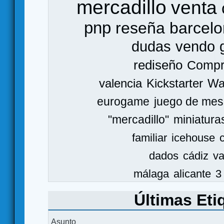
mercadillo
venta
pnp
reseña
barcel
dudas
vendo
rediseño
Comp
valencia
Kickstarter
Wa
eurogame
juego de mes
"mercadillo"
miniatura
familiar
icehouse
dados
cádiz
va
málaga
alicante
3
Últimas Eti
Asunto