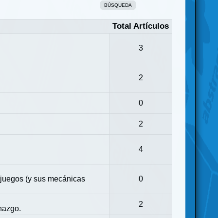
BÚSQUEDA
Total Artículos
3
2
0
2
4
 juegos (y sus mecánicas
0
2
nazgo.