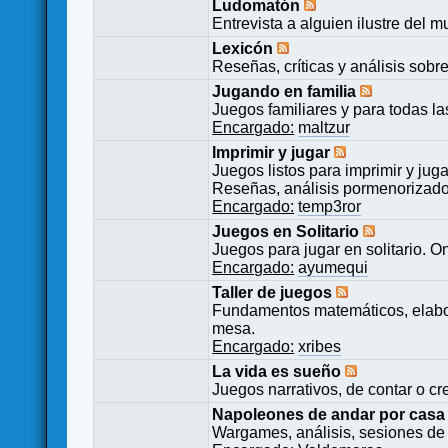
Ludomatón
Entrevista a alguien ilustre del 
Lexicón
Reseñas, críticas y análisis sobr
Jugando en familia
Juegos familiares y para todas l
Encargado:
maltzur
Imprimir y jugar
Juegos listos para imprimir y juga
Reseñas, análisis pormenorizado
Encargado:
temp3ror
Juegos en Solitario
Juegos para jugar en solitario. O
Encargado:
ayumequi
Taller de juegos
Fundamentos matemáticos, elabor
mesa.
Encargado:
xribes
La vida es sueño
Juegos narrativos, de contar o cre
Napoleones de andar por casa
Wargames, análisis, sesiones de 