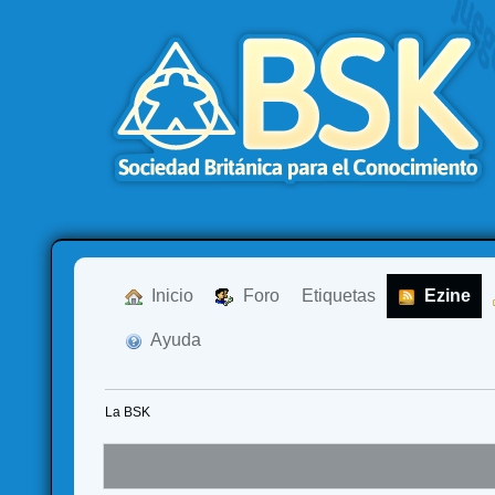
  Inicio
  Foro
Etiquetas
  Ezine
  Ayuda
La BSK