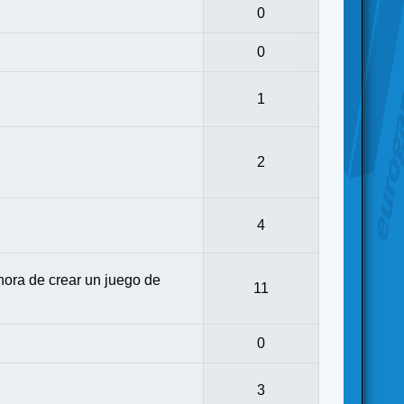
0
0
1
2
4
ora de crear un juego de
11
0
3