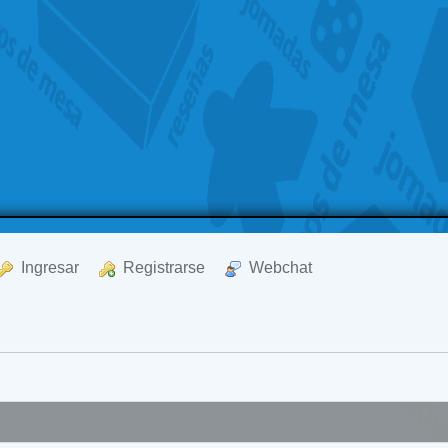
  Ingresar
  Registrarse
  Webchat