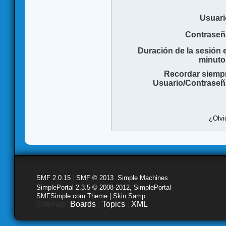
Usuari
Contraseñ
Duración de la sesión 
minuto
Recordar siemp
Usuario/Contraseñ
¿Olvi
SMF 2.0.15
|
SMF © 2013
,
Simple Machines
SimplePortal 2.3.5 © 2008-2012, SimplePortal
SMFSimple.com Theme | Skin Samp
Sitemap:
Boards
|
Topics
|
XML