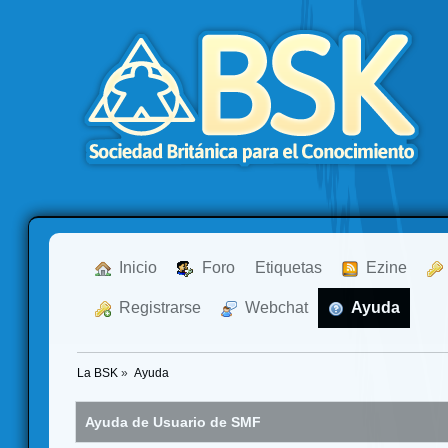
  Inicio
  Foro
Etiquetas
  Ezine
  Registrarse
  Webchat
  Ayuda
La BSK
»
Ayuda
Ayuda de Usuario de SMF