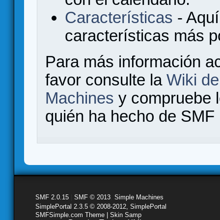
Características
- Aquí
características más 
Para más información a
favor consulte la
Wiki d
Machines
y compruebe 
quién ha hecho de SMF l
SMF 2.0.15
|
SMF © 2013
,
Simple Machines
SimplePortal 2.3.5 © 2008-2012, SimplePortal
SMFSimple.com Theme | Skin Samp