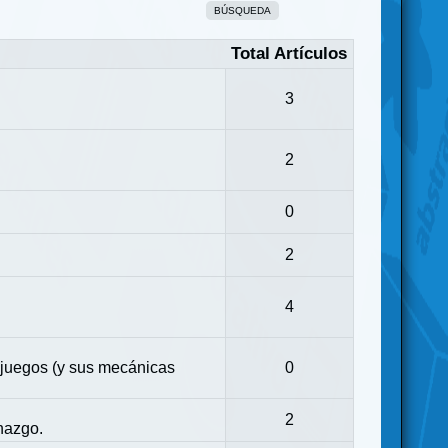
BÚSQUEDA
Total Artículos
3
2
0
2
4
 juegos (y sus mecánicas
0
2
nazgo.