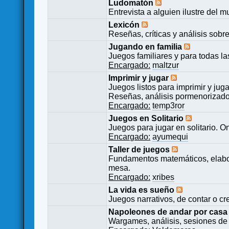
Ludomatón
Entrevista a alguien ilustre del 
Lexicón
Reseñas, críticas y análisis sobr
Jugando en familia
Juegos familiares y para todas l
Encargado:
maltzur
Imprimir y jugar
Juegos listos para imprimir y juga
Reseñas, análisis pormenorizado
Encargado:
temp3ror
Juegos en Solitario
Juegos para jugar en solitario. O
Encargado:
ayumequi
Taller de juegos
Fundamentos matemáticos, elabor
mesa.
Encargado:
xribes
La vida es sueño
Juegos narrativos, de contar o cre
Napoleones de andar por casa
Wargames, análisis, sesiones de 