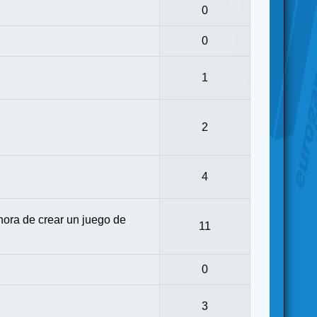
0
0
1
2
4
ora de crear un juego de
11
0
3