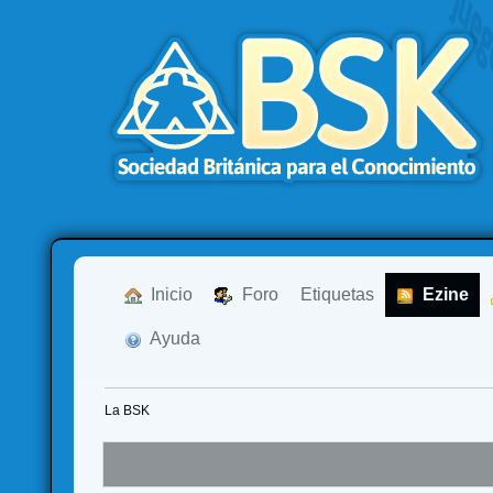
  Inicio
  Foro
Etiquetas
  Ezine
  Ayuda
La BSK