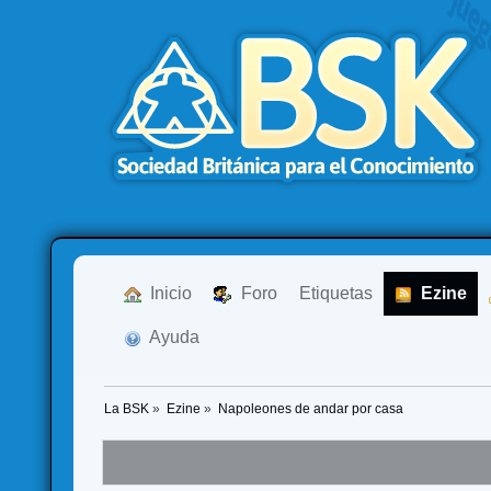
  Inicio
  Foro
Etiquetas
  Ezine
  Ayuda
La BSK
»
Ezine
»
Napoleones de andar por casa