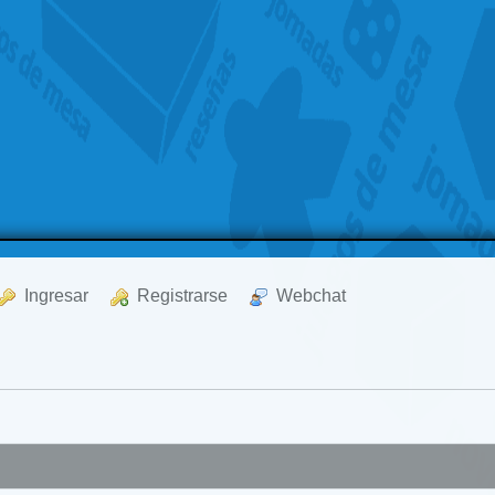
  Ingresar
  Registrarse
  Webchat