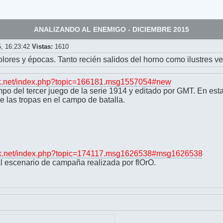
ANALIZANDO AL ENEMIGO - DICIEMBRE 2015
5, 16:23:42
Vistas:
1610
ores y épocas. Tanto recién salidos del horno como ilustres ve
bsk.net/index.php?topic=166181.msg1557054#new
o del tercer juego de la serie 1914 y editado por GMT. En est
e las tropas en el campo de batalla.
bsk.net/index.php?topic=174117.msg1626538#msg1626538
l escenario de campaña realizada por flOrO.