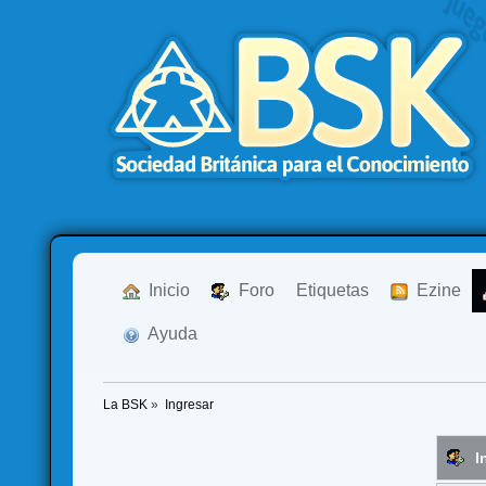
  Inicio
  Foro
Etiquetas
  Ezine
  Ayuda
La BSK
»
Ingresar
I