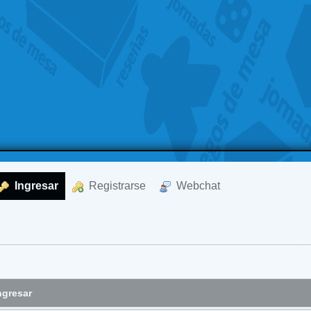
  Ingresar
  Registrarse
  Webchat
ngresar