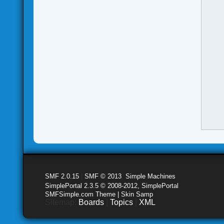
SMF 2.0.15
|
SMF © 2013
,
Simple Machines
SimplePortal 2.3.5 © 2008-2012, SimplePortal
SMFSimple.com Theme | Skin Samp
Sitemap:
Boards
|
Topics
|
XML