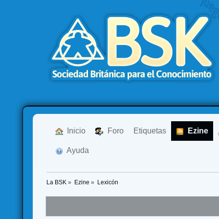
  Inicio
  Foro
Etiquetas
  Ezine
  Ayuda
La BSK
»
Ezine
»
Lexicón