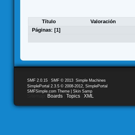
Título
Valoración
Páginas: [
1
]
SMF 2.0.15
|
SMF © 2013
,
Simple Machines
SimplePortal 2.3.5 © 2008-2012, SimplePortal
SMFSimple.com Theme | Skin Samp
Sitemap:
Boards
|
Topics
|
XML